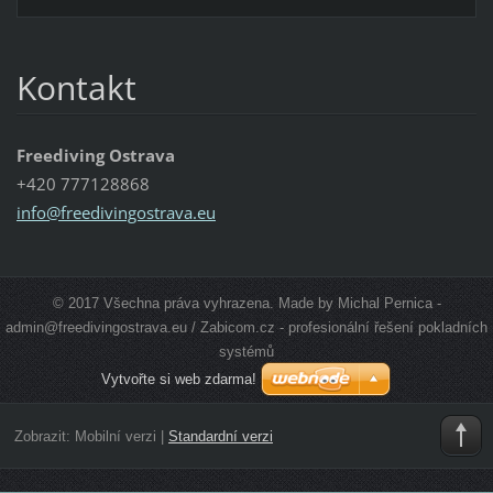
Kontakt
Freediving Ostrava
+420 777128868
info@fre
edivingo
strava.e
u
© 2017 Všechna práva vyhrazena. Made by Michal Pernica -
admin@freedivingostrava.eu / Zabicom.cz - profesionální řešení pokladních
systémů
Vytvořte si web zdarma!
Zobrazit:
Mobilní verzi
|
Standardní verzi