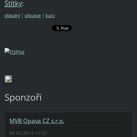
Štítky
:
plavání
|
ploutve
|
kurz
Sponzoři
MVB Opava CZ s.r.o.
06.02.2011 11:57