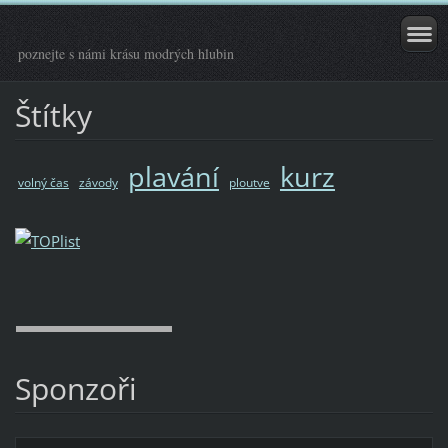
poznejte s námi krásu modrých hlubin
Štítky
plavání
kurz
volný čas
závody
ploutve
Sponzoři