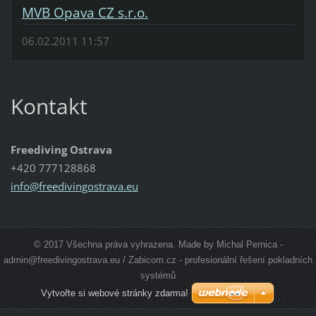
MVB Opava CZ s.r.o.
06.02.2011 11:57
Kontakt
Freediving Ostrava
+420 777128868
info@fre
edivingo
strava.e
u
© 2017 Všechna práva vyhrazena. Made by Michal Pernica -
admin@freedivingostrava.eu / Zabicom.cz - profesionální řešení pokladních
systémů
Vytvořte si webové stránky zdarma!