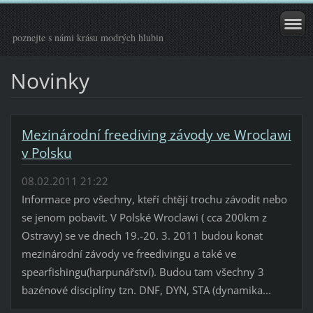
poznejte s námi krásu modrých hlubin
Novinky
Mezinárodní freediving závody ve Wroclawi
v Polsku
08.02.2011 21:22
Informace pro všechny, kteří chtějí trochu závodit nebo
se jenom pobavit. V Polské Wroclawi ( cca 200km z
Ostravy) se ve dnech 19.-20. 3. 2011 budou konat
mezinárodní závody ve freedivingu a také ve
spearfishingu(harpunářství). Budou tam všechny 3
bazénové disciplíny tzn. DNF, DYN, STA (dynamika...