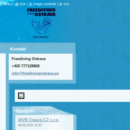
stránka
|
tisk
|
mapa stránek
|
rss
Kontakt
Freediving Ostrava
+420 777128868
info@fre
edivingo
strava.e
u
Sponzoři
MVB Opava CZ s.r.o.
06.02.2011 11:57