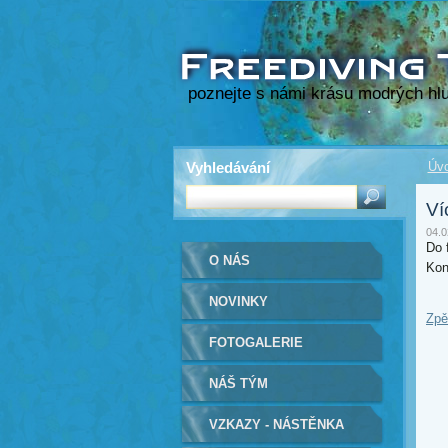
poznejte s námi krásu modrých hlu
Vyhledávání
Úvo
Ví
04.0
Do 
O NÁS
Kon
NOVINKY
Zpě
FOTOGALERIE
NÁŠ TÝM
VZKAZY - NÁSTĚNKA