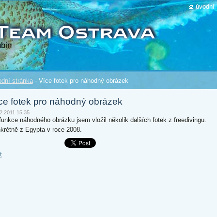
úvodní 
bin
dní stránka
-
Více fotek pro náhodný obrázek
ce fotek pro náhodný obrázek
2.2011 15:35
funkce náhodného obrázku jsem vložil několik dalších fotek z freedivingu.
krétně z Egypta v roce 2008.
t