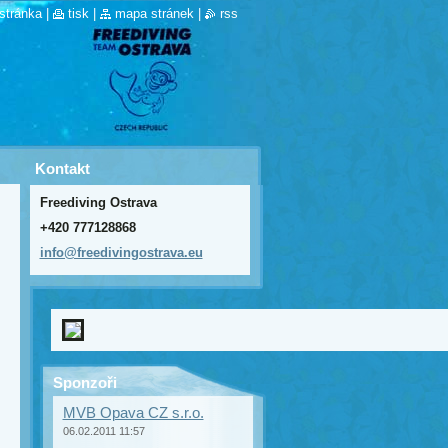
stránka
|
tisk
|
mapa stránek
|
rss
Kontakt
Freediving Ostrava
+420 777128868
info@fre
edivingo
strava.e
u
Sponzoři
MVB Opava CZ s.r.o.
06.02.2011 11:57