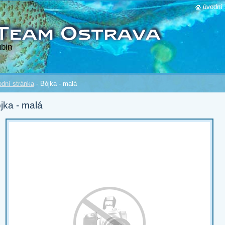
úvodní 
bin
dní stránka
-
Bójka - malá
jka - malá