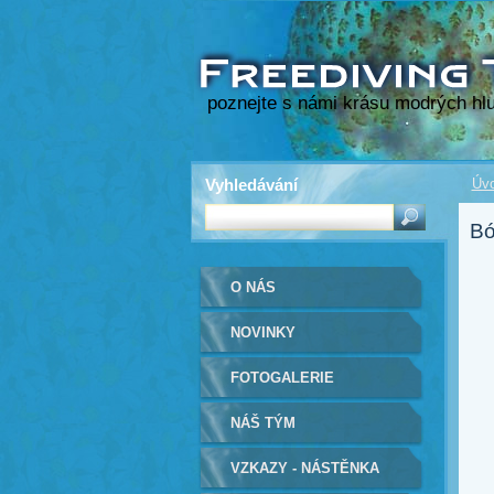
poznejte s námi krásu modrých hlu
Vyhledávání
Úvo
Bó
O NÁS
NOVINKY
FOTOGALERIE
NÁŠ TÝM
VZKAZY - NÁSTĚNKA