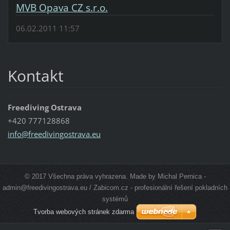
MVB Opava CZ s.r.o.
06.02.2011 11:57
Kontakt
Freediving Ostrava
+420 777128868
info@fre
edivingo
strava.e
u
© 2017 Všechna práva vyhrazena. Made by Michal Pernica -
admin@freedivingostrava.eu / Zabicom.cz - profesionální řešení pokladních
systémů
Tvorba webových stránek zdarma