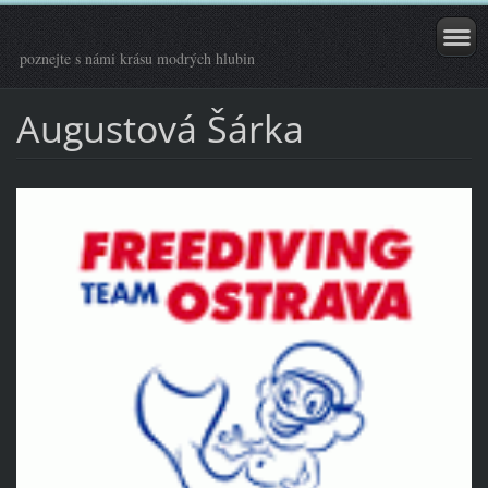
poznejte s námi krásu modrých hlubin
Augustová Šárka