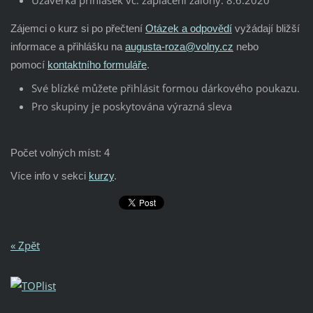
Uzávěrka přihlášek vč. zaplacení zálohy: 8.6.2020
Zájemci o kurz si po přečtení
Otázek a odpovědí
vyžádají bližší
informace a přihlášku na
augusta-roza@volny.cz
nebo
pomocí
kontaktního formuláře
.
Své blízké můžete přihlásit formou dárkového poukazu.
Pro skupiny je poskytována výrazná sleva
Počet volných míst: 4
Více info v sekci
kurzy
.
« Zpět