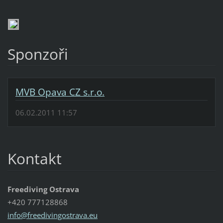
Sponzoři
MVB Opava CZ s.r.o.
06.02.2011 11:57
Kontakt
Freediving Ostrava
+420 777128868
info@fre
edivingo
strava.e
u