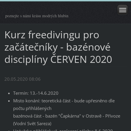
poznejte s námi krásu modrých hlubin
Kurz freedivingu pro
začátečníky - bazénové
disciplíny ČERVEN 2020
20.05.2020 08:06
Termín: 13.-14.6.2020
Misto konání: teoretická část - bude upřesněno dle
počtu přihlášených
bazénová část - bazén "Čapkárna" v Ostravě - Přívoze
(Vodní Svět Sareza)