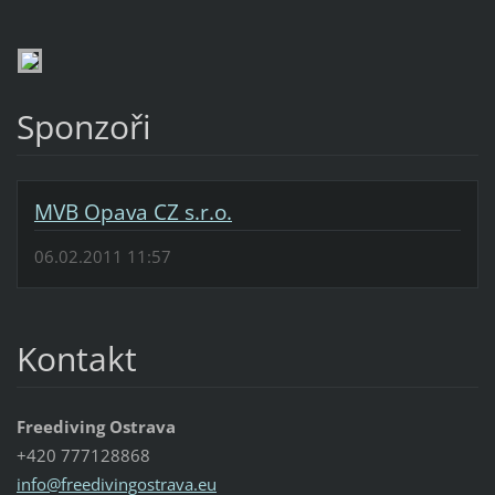
Sponzoři
MVB Opava CZ s.r.o.
06.02.2011 11:57
Kontakt
Freediving Ostrava
+420 777128868
info@fre
edivingo
strava.e
u